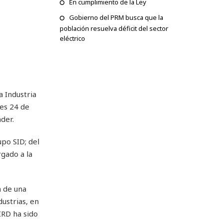
En cumplimiento de la Ley
Gobierno del PRM busca que la
población resuelva déficit del sector
eléctrico
a Industria
tes 24 de
der.
po SID; del
rgado a la
a de una
ustrias, en
IRD ha sido