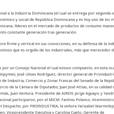
al a la Industria Dominicana (el cual se entrega por segunda o
conómico y social de República Dominicana y es hoy uno de los 
nicana, líderes en el mercado de productos de consumo masiv
ento constante generación tras generación.
e firme y vertical en sus convicciones, en su defensa de la indu
itoso que es orgullo de los industriales, más que merecedor d
 por un Consejo Nacional el cual estuvo compuesto, en esta oca
 Mipymes; José Ulises Rodríguez, director general de Proindustria
n de Industria, Comercio y Zonas Francas del Senado de la Repúb
cio de la Cámara de Diputados; Juan José Attias, en su calidad 
emás, Juan Ventura, Presidente de AIREN; Jorge Aguayo; y Yandr
ucional participaron, por el MICM: Fantino Polanco, Viceministr
 del Despacho; por PROINDUSTRIA, la señora Yarisabel Marmolejo
gen, Vicepresidente Ejecutiva y Carolina Cueto, Gerente de