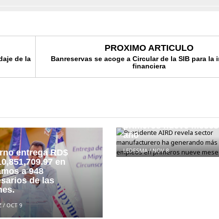
PROXIMO ARTICULO
daje de la
Banreservas se acoge a Circular de la SIB para la 
financiera
Presidente AIRD revela
manufacturero ha gen
más de 147,000 emple
primeros nueve meses
año
LEDESMA
/
NOV 8
rno entrega RD$
0,851,709.97 en
amos a 948
sarios de las
es.
Z
/
OCT 9