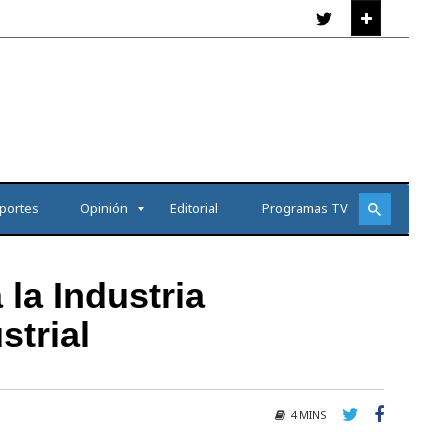
portes
Opinión
Editorial
Programas TV
 la Industria
strial
4 MINS