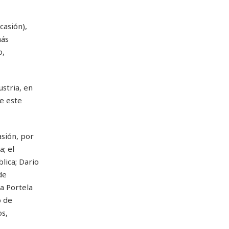
casión),
más
o,
stria, en
e este
sión, por
; el
lica; Dario
de
a Portela
o de
s,