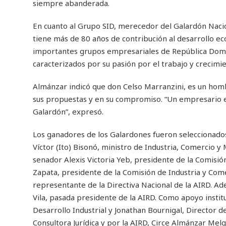
siempre abanderada.
En cuanto al Grupo SID, merecedor del Galardón Nacion
tiene más de 80 años de contribución al desarrollo e
importantes grupos empresariales de República Domi
caracterizados por su pasión por el trabajo y crecimi
Almánzar indicó que don Celso Marranzini, es un hombr
sus propuestas y en su compromiso. “Un empresario ex
Galardón”, expresó.
Los ganadores de los Galardones fueron seleccionados
Víctor (Ito) Bisonó, ministro de Industria, Comercio y
senador Alexis Victoria Yeb, presidente de la Comisió
Zapata, presidente de la Comisión de Industria y Comer
representante de la Directiva Nacional de la AIRD. Ad
Vila, pasada presidente de la AIRD. Como apoyo instit
Desarrollo Industrial y Jonathan Bournigal, Director
Consultora Jurídica y por la AIRD, Circe Almánzar Mel