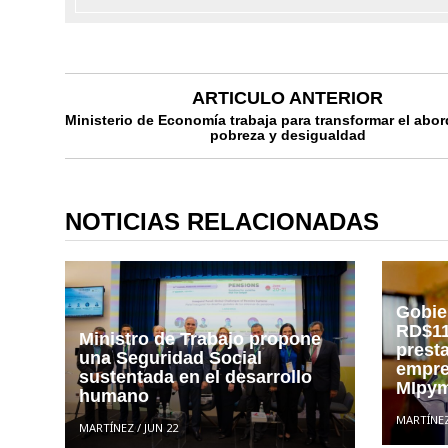
ARTICULO ANTERIOR
Ministerio de Economía trabaja para transformar el abor
pobreza y desigualdad
NOTICIAS RELACIONADAS
Gobie
RD$11
Ministro de Trabajo propone
prest
una Seguridad Social
empre
sustentada en el desarrollo
MIpym
humano
MARTÍNE
MARTÍNEZ
/
JUN 22