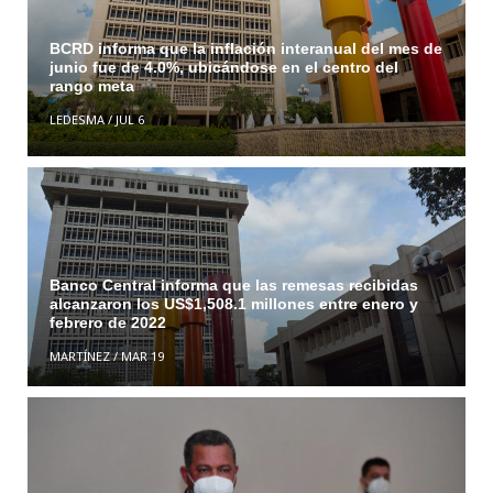
BCRD informa que la inflación interanual del mes de
junio fue de 4.0%, ubicándose en el centro del
rango meta
LEDESMA
/
JUL 6
Banco Central informa que las remesas recibidas
alcanzaron los US$1,508.1 millones entre enero y
febrero de 2022
MARTÍNEZ
/
MAR 19