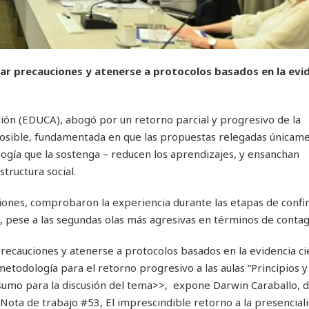
mar precauciones y atenerse a protocolos basados en la evi
ión (EDUCA), abogó por un retorno parcial y progresivo de la
 posible, fundamentada en que las propuestas relegadas únicame
ogía que la sostenga – reducen los aprendizajes, y ensanchan
tructura social.
ciones, comprobaron la experiencia durante las etapas de conf
s, pese a las segundas olas más agresivas en términos de contag
precauciones y atenerse a protocolos basados en la evidencia cie
etodología para el retorno progresivo a las aulas “Principios y
sumo para la discusión del tema>>, expone Darwin Caraballo, d
a Nota de trabajo #53, El imprescindible retorno a la presenciali