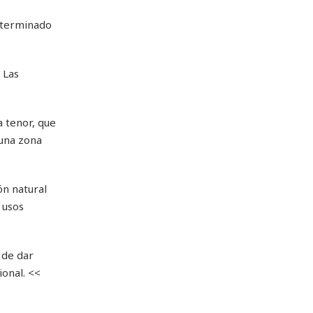
determinado
 Las
a tenor, que
 una zona
ón natural
 usos
 de dar
ional. <<