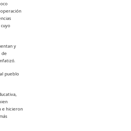
poco
cooperación
encias
 cuyo
uentan y
s de
nfatizó.
 al pueblo
ucativa,
bien
 e hicieron
 más