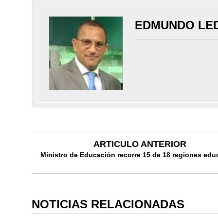
EDMUNDO LE
ARTICULO ANTERIOR
Ministro de Educación recorre 15 de 18 regiones edu
NOTICIAS RELACIONADAS
INFOTEP e IPES entregan
certificados a 97 policías en