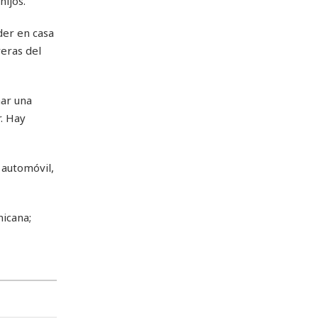
hijos.
der en casa
eras del
mar una
. Hay
 automóvil,
nicana;