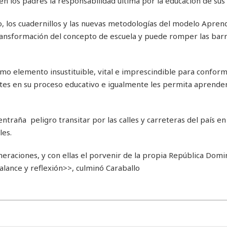
n los padres la responsabilidad última por la educación de sus 
adio, los cuadernillos y las nuevas metodologías del modelo Apren
ransformación del concepto de escuela y puede romper las barr
mo elemento insustituible, vital e imprescindible para confor
ntes en su proceso educativo e igualmente les permita aprender
ntraña peligro transitar por las calles y carreteras del país en
les.
raciones, y con ellas el porvenir de la propia República Domi
lance y reflexión>>, culminó Caraballo