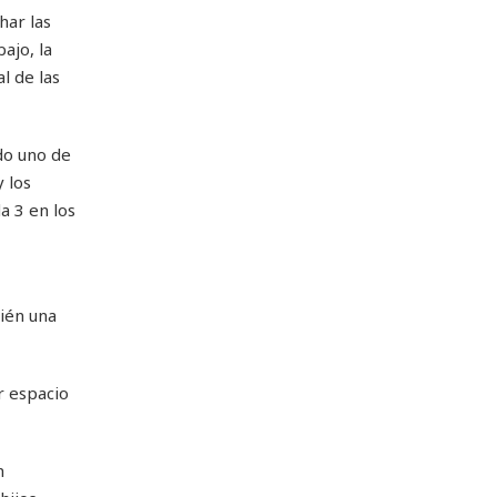
har las
ajo, la
l de las
do uno de
 los
a 3 en los
ién una
r espacio
n