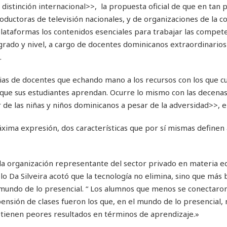
distinción internacional>>, la propuesta oficial de que en tan 
oductoras de televisión nacionales, y de organizaciones de la 
iplataformas los contenidos esenciales para trabajar las compet
grado y nivel, a cargo de docentes dominicanos extraordinarios
.
as de docentes que echando mano a los recursos con los que c
a que sus estudiantes aprendan. Ocurre lo mismo con las decena
de las niñas y niños dominicanos a pesar de la adversidad>>, e
máxima expresión, dos características que por sí mismas definen
 la organización representante del sector privado en materia ed
o Da Silveira acotó que la tecnología no elimina, sino que más 
 mundo de lo presencial. “ Los alumnos que menos se conectaron
nsión de clases fueron los que, en el mundo de lo presencial,
tienen peores resultados en términos de aprendizaje.»