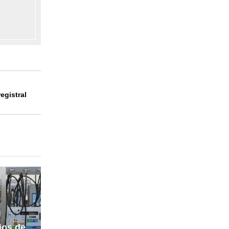
registral
ios de