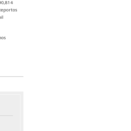
90,814
 Reportos
il
nos