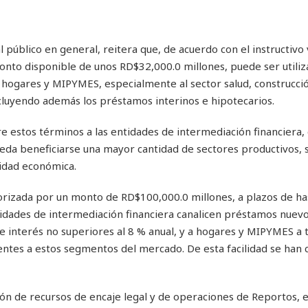
úblico en general, reitera que, de acuerdo con el instructivo v
 monto disponible de unos RD$32,000.0 millones, puede ser utili
 hogares y MIPYMES, especialmente al sector salud, construcci
cluyendo además los préstamos interinos e hipotecarios.
bre estos términos a las entidades de intermediación financiera, 
pueda beneficiarse una mayor cantidad de sectores productivos,
vidad económica.
utorizada por un monto de RD$100,000.0 millones, a plazos de ha
ntidades de intermediación financiera canalicen préstamos nuevo
de interés no superiores al 8 % anual, y a hogares y MIPYMES a 
entes a estos segmentos del mercado. De esta facilidad se han 
ción de recursos de encaje legal y de operaciones de Reportos, 