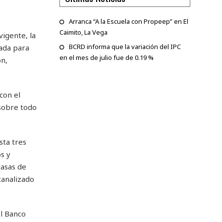
Arranca “A la Escuela con Propeep” en El
Caimito, La Vega
igente, la
BCRD informa que la variación del IPC
zada para
en el mes de julio fue de 0.19 %
ón,
con el
 sobre todo
sta tres
s y
tasas de
canalizado
el Banco