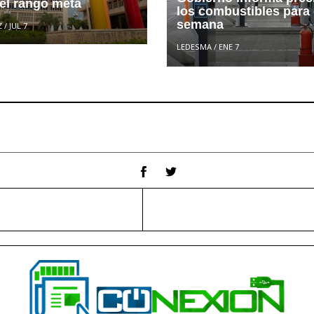
 el rango meta
los combustibles para 
semana
Z
/
JUL 7
LEDESMA
/
ENE 7