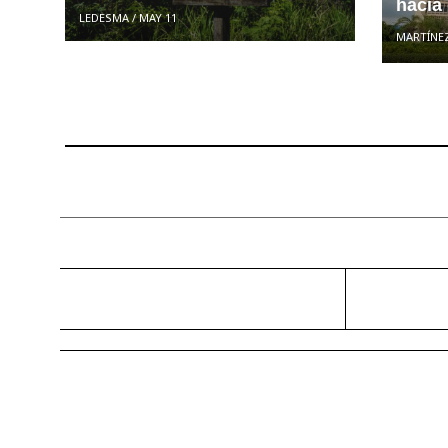
hacia
LEDESMA
/
MAY 11
MARTÍNE