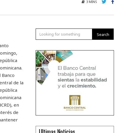
3 MINS
Search
anto
omingo,
epública
ominicana.
l Banco
entral de la
epública
ominicana
BCRD), en
nterés de
antener
Ultimas Noticias