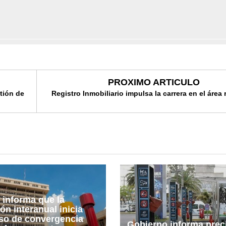
PROXIMO ARTICULO
tión de
Registro Inmobiliario impulsa la carrera en el área 
informa que la
ión interanual inicia
so de convergencia
Gobierno informa prec