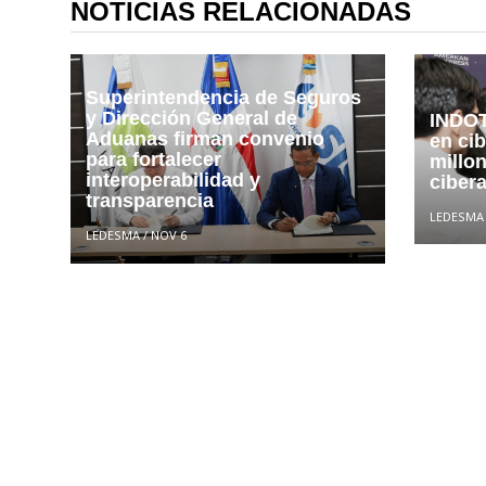
NOTICIAS RELACIONADAS
Superintendencia de Seguros
y Dirección General de
INDOT
Aduanas firman convenio
en cib
para fortalecer
millon
interoperabilidad y
ciber
transparencia
LEDESMA
LEDESMA
/
NOV 6