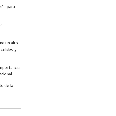
erés para
lo
ne un alto
 calidad y
importancia
cional.
o de la