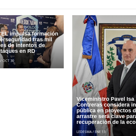
EL impulsa formación
erseguridad tras mil
es de intentos de
ataques en RD
/
OCT 30
Viceministro Pavel Isa
Contreras considera i
pública en proyectos 
arrastre será clave par
recuperación de la ec
LEDESMA
/
ENE 13