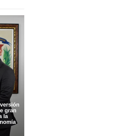
nversión
de gran
a la
onomía