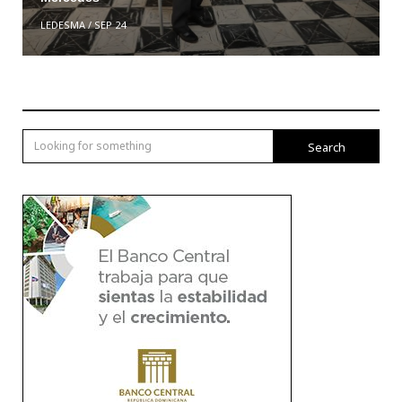
LEDESMA
/
SEP 24
Search