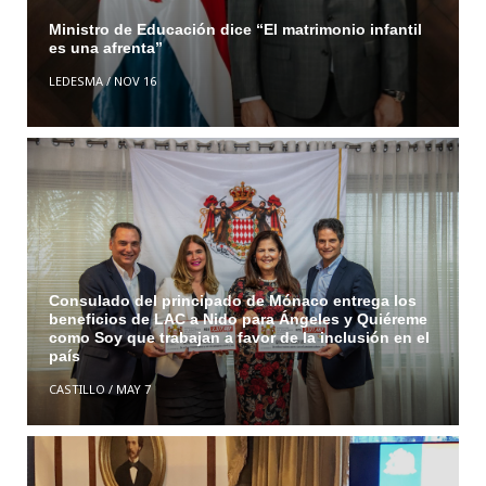
Ministro de Educación dice “El matrimonio infantil
es una afrenta”
LEDESMA
/
NOV 16
Consulado del principado de Mónaco entrega los
beneficios de LAC a Nido para Ángeles y Quiéreme
como Soy que trabajan a favor de la inclusión en el
país
CASTILLO
/
MAY 7