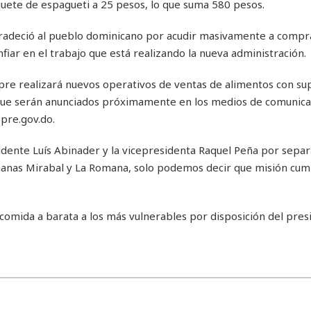
aquete de espagueti a 25 pesos, lo que suma 580 pesos.
gradeció al pueblo dominicano por acudir masivamente a compra
fiar en el trabajo que está realizando la nueva administración.
re realizará nuevos operativos de ventas de alimentos con su
, que serán anunciados próximamente en los medios de comunica
spre.gov.do.
idente Luís Abinader y la vicepresidenta Raquel Peña por sepa
manas Mirabal y La Romana, solo podemos decir que misión cum
comida a barata a los más vulnerables por disposición del pres