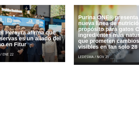
Purina ONE® presenta
nueva línea de nutrici
propósito para gatos 
l Pereyra afirma que
ingredientes más natu
servas es un aliado del
que prometen cambio
o en Fitur
visibles en tan solo 28
/
ENE 22
LEDESMA
/
NOV 21