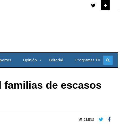
portes
Opinión
Editorial
Programas TV
l familias de escasos
2 MINS