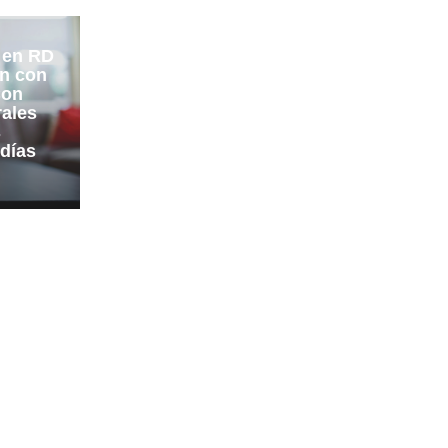
 en RD
ón con
Con
rales
s
 días