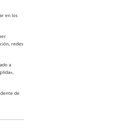
r en los
per
ción, redes
rado a
plida»,
idente de