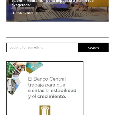
Valentin Medrano: “pena impuesta a Marlin fue
exagerada”
LEDESMA
/
NOV 11
Search