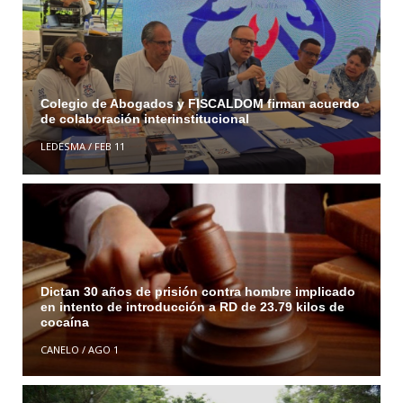
Colegio de Abogados y FISCALDOM firman acuerdo
de colaboración interinstitucional
LEDESMA
/
FEB 11
Dictan 30 años de prisión contra hombre implicado
en intento de introducción a RD de 23.79 kilos de
cocaína
CANELO
/
AGO 1