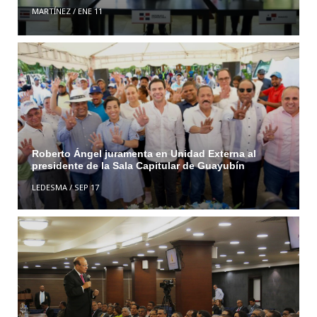
MARTÍNEZ
/
ENE 11
Roberto Ángel juramenta en Unidad Externa al
presidente de la Sala Capitular de Guayubín
LEDESMA
/
SEP 17