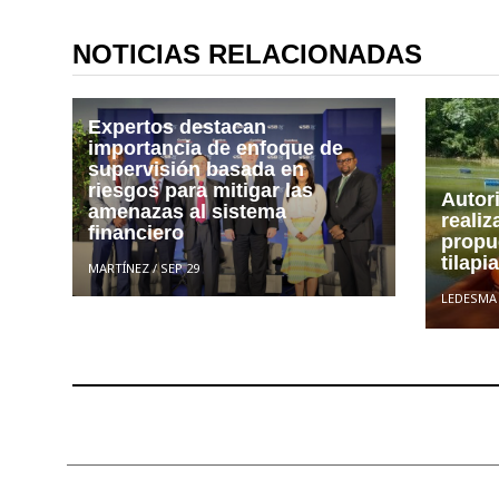
NOTICIAS RELACIONADAS
Expertos destacan
importancia de enfoque de
supervisión basada en
riesgos para mitigar las
Autor
amenazas al sistema
realiz
financiero
propu
tilapi
MARTÍNEZ
/
SEP 29
LEDESMA