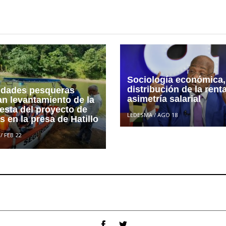
Sociología económica,
distribución de la rent
idades pesqueras
asimetría salarial
an levantamiento de la
esta del proyecto de
LEDESMA
/
AGO 18
as en la presa de Hatillo
/
FEB 22