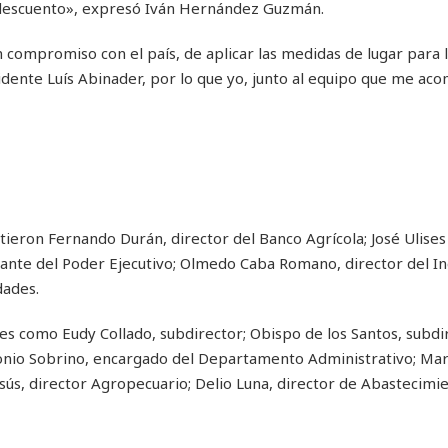
 descuento», expresó Iván Hernández Guzmán.
n compromiso con el país, de aplicar las medidas de lugar para 
idente Luís Abinader, por lo que yo, junto al equipo que me ac
stieron Fernando Durán, director del Banco Agrícola; José Ulises
tante del Poder Ejecutivo; Olmedo Caba Romano, director del In
dades.
les como Eudy Collado, subdirector; Obispo de los Santos, subdi
Antonio Sobrino, encargado del Departamento Administrativo; Ma
sús, director Agropecuario; Delio Luna, director de Abastecimie