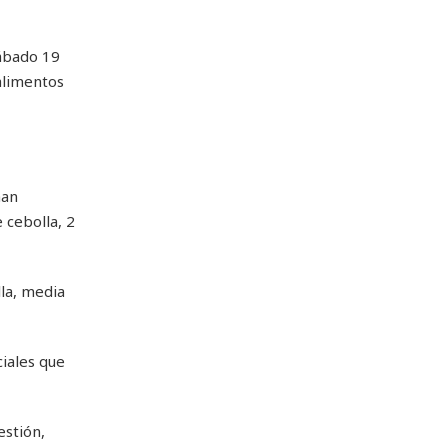
sábado 19
alimentos
han
 cebolla, 2
lla, media
iales que
estión,