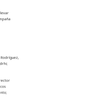
llevar
ompaña
 Rodríguez,
drhi;
rector
rcos
nto;