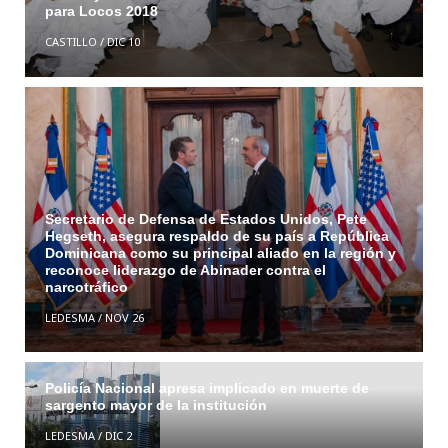
para Locos 2018
CASTILLO
/
DIC 10
Secretario de Defensa de Estados Unidos, Pete
Hegseth, asegura respaldo de su país a República
Dominicana como su principal aliado en la región y
reconoce liderazgo de Abinader contra el
narcotráfico
LEDESMA
/
NOV 26
Policía Nacional apresa implicado en muerte de
sargento mayor de la institución
LEDESMA
/
DIC 2