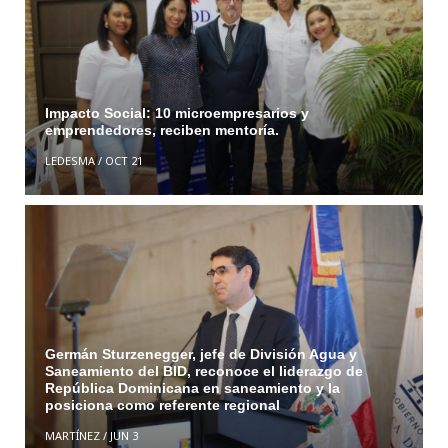
Impacto Social: 10 microempresarios y
emprendedores, reciben mentoría.
LEDESMA
/
OCT 21
Germán Sturzenegger, jefe de División Agua y
Saneamiento del BID, reconoce el liderazgo de
República Dominicana en saneamiento y la
posiciona como referente regional
MARTÍNEZ
/
JUN 3