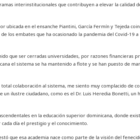
mas interinstitucionales que contribuyen a elevar la calidad de
or ubicada en el ensanche Piantini, García Fermín y Tejeda coin
ar de los embates que ha ocasionado la pandemia del Covid-19 a 
ido que ser cerradas universidades, por razones financieras p
ana el sistema se ha mantenido a flote y se han puesto de mani
y total colaboración al sistema, me siento muy complacido de co
de un ilustre ciudadano, como es el Dr. Luis Heredia Bonetti, u
scendentales en la educación superior dominicana, donde exis
ada día el prestigio y el conocimiento.
festó que esa academia nace como parte de la visión del feneci