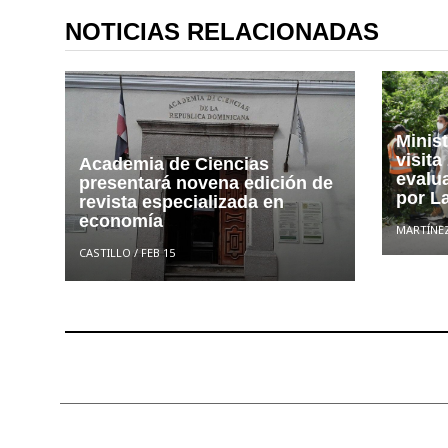
NOTICIAS RELACIONADAS
Minis
visita
Academia de Ciencias
evalu
presentará novena edición de
por L
revista especializada en
economía
MARTÍNE
CASTILLO
/
FEB 15