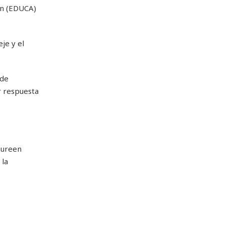
ón (EDUCA)
je y el
 de
r respuesta
Maureen
 la