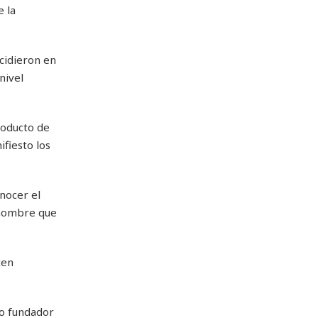
 la
cidieron en
nivel
roducto de
fiesto los
nocer el
n hombre que
ten
do fundador