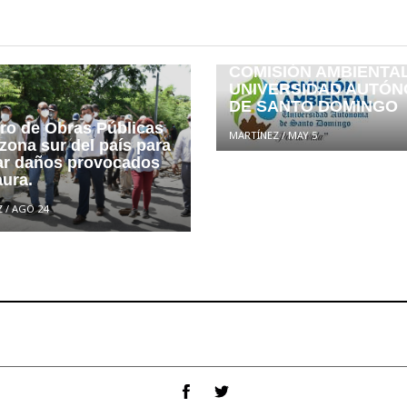
DECLARACIÓN DE LA
COMISIÓN AMBIENTAL
UNIVERSIDAD AUTÓ
DE SANTO DOMINGO
tro de Obras Públicas
MARTÍNEZ
/
MAY 5
 zona sur del país para
ar daños provocados
aura.
Z
/
AGO 24