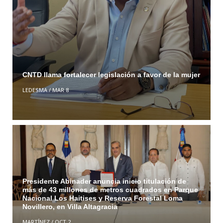
CNTD llama fortalecer legislación a favor de la mujer
LEDESMA
/
MAR 8
Presidente Abinader anuncia inicio titulación de
más de 43 millones de metros cuadrados en Parque
Nacional Los Haitises y Reserva Forestal Loma
Novillero, en Villa Altagracia
MARTÍNEZ
/
OCT 2