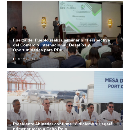
Fuerza del Pueblo realiza seminario «Perspectiva
del Comercio Internacional: Desafíos y
Oportunidades para RD»
LEDESMA
/
DIC 9
Presidente Abinader confirma 18 diciembre llegará
primer crucero a Cabo Rojo