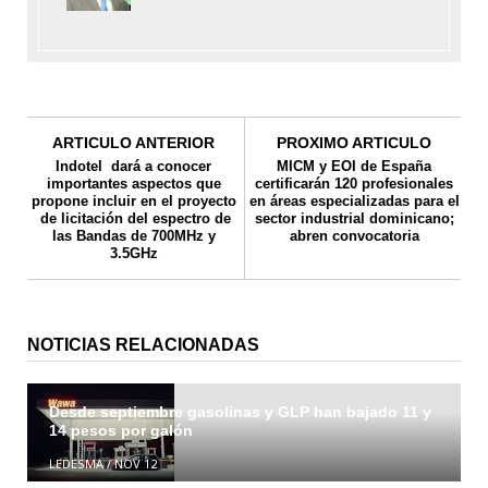
ARTICULO ANTERIOR
PROXIMO ARTICULO
Indotel dará a conocer
MICM y EOI de España
importantes aspectos que
certificarán 120 profesionales
propone incluir en el proyecto
en áreas especializadas para el
de licitación del espectro de
sector industrial dominicano;
las Bandas de 700MHz y
abren convocatoria
3.5GHz
NOTICIAS RELACIONADAS
Desde septiembre gasolinas y GLP han bajado 11 y
14 pesos por galón
LEDESMA
/
NOV 12