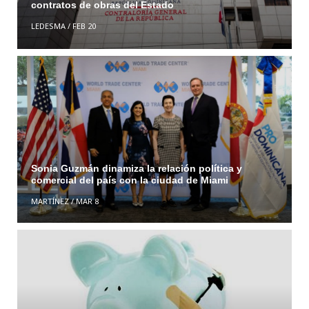
contratos de obras del Estado
LEDESMA
/
FEB 20
Sonia Guzmán dinamiza la relación política y
comercial del país con la ciudad de Miami
MARTÍNEZ
/
MAR 8