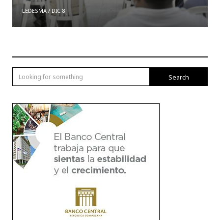
LEDESMA
/
DIC 8
Search