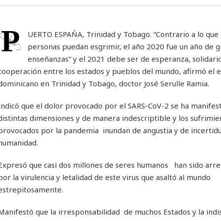
P
UERTO ESPAÑA, Trinidad y Tobago. “Contrario a lo que 
personas puedan esgrimir, el año 2020 fue un año de 
enseñanzas” y el 2021 debe ser de esperanza, solidari
cooperación entre los estados y pueblos del mundo, afirmó el
dominicano en Trinidad y Tobago, doctor José Serulle Ramia.
Indicó que el dolor provocado por el SARS-CoV-2 se ha manifes
distintas dimensiones y de manera indescriptible y los sufrimie
provocados por la pandemia inundan de angustia y de incertid
humanidad.
Expresó que casi dos millones de seres humanos han sido arr
por la virulencia y letalidad de este virus que asaltó al mundo
estrepitosamente.
Manifestó que la irresponsabilidad de muchos Estados y la indis