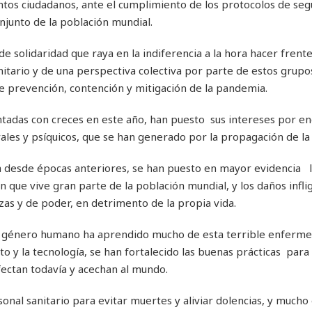
ntos ciudadanos, ante el cumplimiento de los protocolos de seg
onjunto de la población mundial.
a de solidaridad que raya en la indiferencia a la hora hacer frente
itario y de una perspectiva colectiva por parte de estos grupos
e prevención, contención y mitigación de la pandemia.
ntadas con creces en este año, han puesto sus intereses por en
rales y psíquicos, que se han generado por la propagación de la
 desde épocas anteriores, se han puesto en mayor evidencia l
 que vive gran parte de la población mundial, y los daños inflig
as y de poder, en detrimento de la propia vida.
el género humano ha aprendido mucho de esta terrible enferme
 y la tecnología, se han fortalecido las buenas prácticas para
ectan todavía y acechan al mundo.
l sanitario para evitar muertes y aliviar dolencias, y mucho el