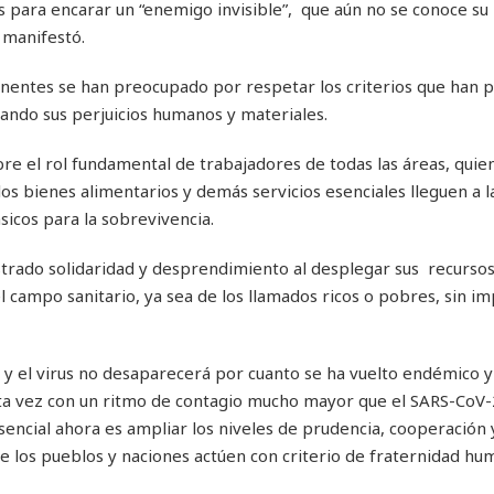
s para encarar un “enemigo invisible”, que aún no se conoce su 
 manifestó.
inentes se han preocupado por respetar los criterios que han 
itando sus perjuicios humanos y materiales.
bre el rol fundamental de trabajadores de todas las áreas, quie
s bienes alimentarios y demás servicios esenciales lleguen a la
icos para la sobrevivencia.
trado solidaridad y desprendimiento al desplegar sus recurso
l campo sanitario, ya sea de los llamados ricos o pobres, sin im
 y el virus no desaparecerá por cuanto se ha vuelto endémico 
esta vez con un ritmo de contagio mucho mayor que el SARS-CoV-
 esencial ahora es ampliar los niveles de prudencia, cooperación 
Que los pueblos y naciones actúen con criterio de fraternidad hu