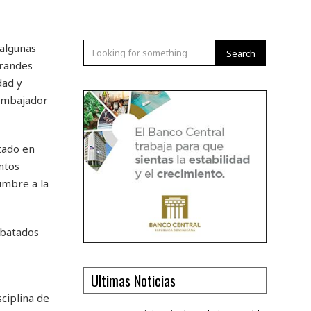
algunas
Search
grandes
dad y
 embajador
tado en
ntos
umbre a la
ebatados
Ultimas Noticias
ciplina de