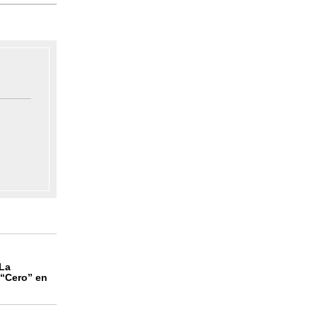
 La
 “Cero” en