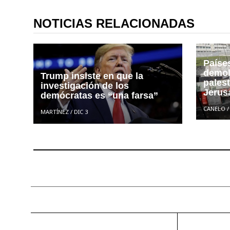
NOTICIAS RELACIONADAS
Paíse
demol
Trump insiste en que la
pales
investigación de los
Jerus
demócratas es “una farsa”
CANELO
MARTÍNEZ
/
DIC 3