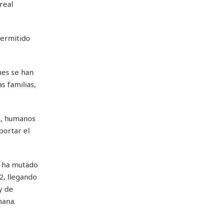
real
permitido
nes se han
s familias,
s, humanos
portar el
y ha mutado
2, llegando
y de
mana.