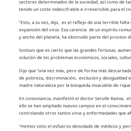
sectores determinados de la sociedad, así como de ta
tenido un coste indescifrable e irreversible para el c
“Esto, a su vez, dijo, es el reflejo de una terrible falt
expansión del virus. Esa carencia de un espíritu comun
y ancho del planeta, ha obstruido parte del proceso d
Sostuvo que es cierto que las grandes fortunas, aume
solución de los problemas económicos, sociales, cultu
Dijo que “una vez más, pero de forma más descarnada
de pobreza, discriminación, exclusión y desigualdad en
madre naturaleza por la búsqueda insaciable de riquez
En consonancia, manifestó el doctor Serulle Ramia, 
ello se han ampliado nuevos campos en el conocimiento
controlando otros tantos virus y enfermedades que af
“Hemos visto el esfuerzo denodado de médicos y persona