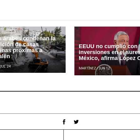
s árabes condenan la
ición de casas
EEUU no cumplió con
tinas próximas a
inversiones en el sure
alén
México, afirma López 
/
JUL 24
MARTÍNEZ
/
JUN 12