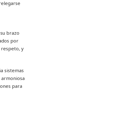
relegarse
 su brazo
dados por
 respeto, y
ia sistemas
 y armoniosa
iones para