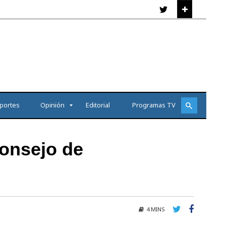
portes
Opinión
Editorial
Programas TV
onsejo de
4 MINS