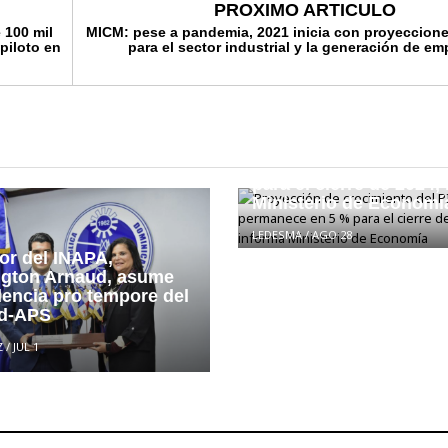
PROXIMO ARTICULO
 100 mil
MICM: pese a pandemia, 2021 inicia con proyeccione
piloto en
para el sector industrial y la generación de em
Proyección de crecimi
PIB real permanece en
para el cierre de 2024,
Ministerio de Economí
LEDESMA
/
AGO 28
or del INAPA,
ngton Arnaud, asume
dencia pro tempore del
d-APS
Z
/
JUL 1