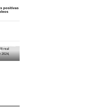
s positivas
pleos
ento del
 5 %
 informa
a