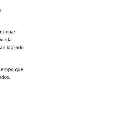
u
ontinuar
pueda
han logrado
tiempo que
ados,