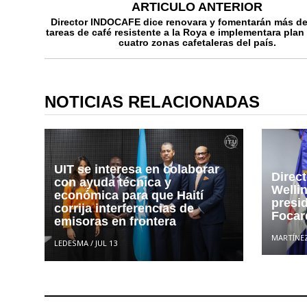
ARTICULO ANTERIOR
Director INDOCAFE dice renovara y fomentarán más de
tareas de café resistente a la Roya e implementara plan 
cuatro zonas cafetaleras del país.
NOTICIAS RELACIONADAS
UIT se interesa en colaborar
Direct
con ayuda técnica y
Welli
económica para que Haití
presi
corrija interferencias de
Focar
emisoras en frontera
MARTÍNE
LEDESMA
/
JUL 13