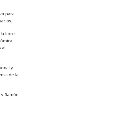
va para
arios.
la libre
nómica
 al
ional y
ensa de la
e y Ramón