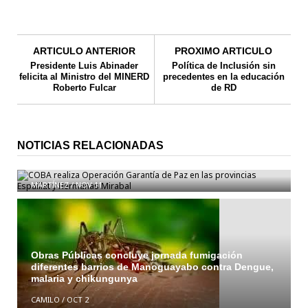
ARTICULO ANTERIOR
PROXIMO ARTICULO
Presidente Luis Abinader
Política de Inclusión sin
felicita al Ministro del MINERD
precedentes en la educación
Roberto Fulcar
de RD
NOTICIAS RELACIONADAS
COBA realiza Operación Garantía de Paz en las
provincias Espaillat y Hermanas Mirabal
MARTÍNEZ
/
NOV 11
Obras Públicas concluye jornada fumigación
diferentes barrios de Manoguayabo contra Dengue,
malaria y chikungunya
CAMILO
/
OCT 2