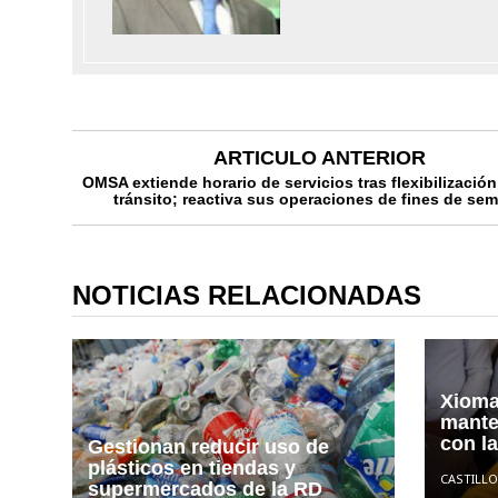
ARTICULO ANTERIOR
OMSA extiende horario de servicios tras flexibilización
tránsito; reactiva sus operaciones de fines de se
NOTICIAS RELACIONADAS
Xioma
mante
con l
Gestionan reducir uso de
plásticos en tiendas y
CASTILLO
supermercados de la RD