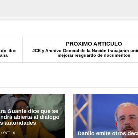
PROXIMO ARTICULO
 de libre
JCE y Archivo General de la Nación trabajarán un
mana
mejorar resguardo de documentos
ra Guante dice que se
ndrá abierta al diálogo
as autoridades
/
OCT 16
Danilo emite otros dec