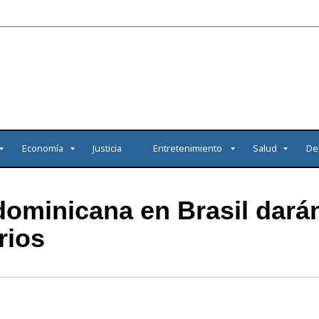
Economía
Justicia
Entretenimiento
Salud
De
minicana en Brasil darán
rios