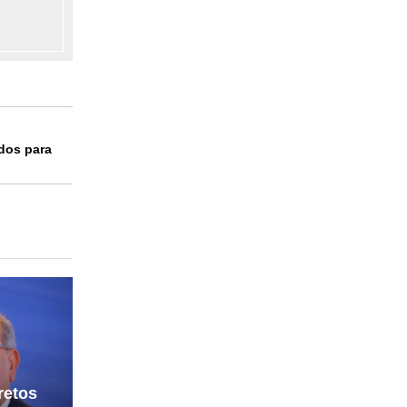
idos para
retos