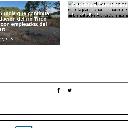
República Dominicana
nuncia que continúa
LEDESMA
/
JUL 11
ación del río Tireo
 con empleados del
RD
Z
/
JUL 29