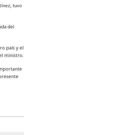
tínez, tuvo
uda del
o país y el
l ministro.
importante
 presente