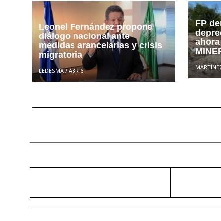
FP de
Leonel Fernández propone
depred
diálogo nacional ante
ahora
medidas arancelarias y crisis
MINE
migratoria
MARTÍNE
LEDESMA
/
ABR 6