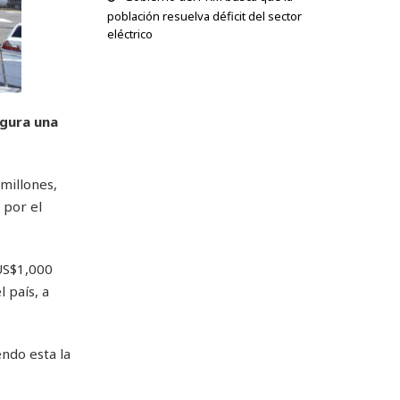
población resuelva déficit del sector
eléctrico
egura una
millones,
 por el
US$1,000
 país, a
ndo esta la