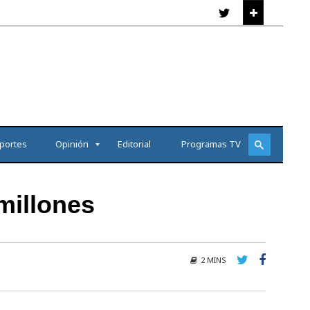
portes
Opinión
Editorial
Programas TV
millones
2 MINS