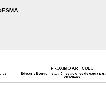
DESMA
PROXIMO ARTICULO
a los
Edesur y Evergo instalarán estaciones de carga par
eléctricos
Ministro Pável Isa Con
explica vínculos entre 
planificación económi
energética y ambiental