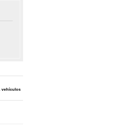
a vehículos
treras
la
ca,
 de