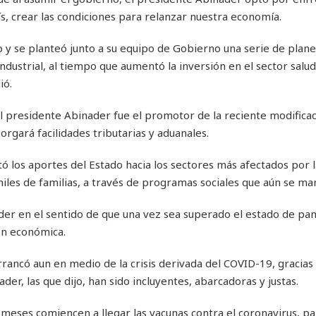
ís, crear las condiciones para relanzar nuestra economía.
o y se planteó junto a su equipo de Gobierno una serie de plane
ndustrial, al tiempo que aumentó la inversión en el sector salu
ió.
el presidente Abinader fue el promotor de la reciente modificac
gará facilidades tributarias y aduanales.
 los aportes del Estado hacia los sectores más afectados por l
es de familias, a través de programas sociales que aún se ma
er en el sentido de que una vez sea superado el estado de pa
ón económica.
rancó aun en medio de la crisis derivada del COVID-19, gracias 
er, las que dijo, han sido incluyentes, abarcadoras y justas.
ses comiencen a llegar las vacunas contra el coronavirus, para