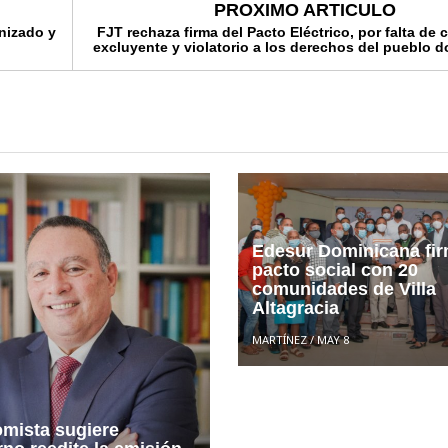
PROXIMO ARTICULO
nizado y
FJT rechaza firma del Pacto Eléctrico, por falta de
excluyente y violatorio a los derechos del pueblo 
Edesur Dominicana fi
pacto social con 20
comunidades de Villa
Altagracia
MARTÍNEZ
/
MAY 8
mista sugiere