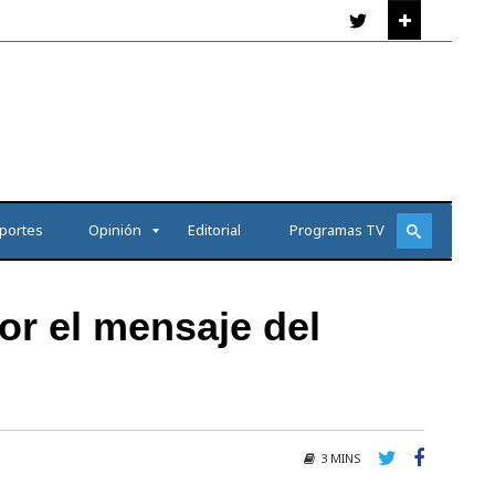
portes
Opinión
Editorial
Programas TV
or el mensaje del
3 MINS