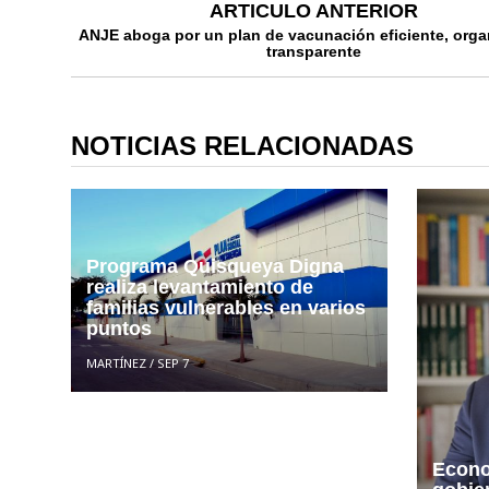
ARTICULO ANTERIOR
ANJE aboga por un plan de vacunación eficiente, orga
transparente
NOTICIAS RELACIONADAS
Programa Quisqueya Digna
realiza levantamiento de
familias vulnerables en varios
puntos
MARTÍNEZ
/
SEP 7
Econo