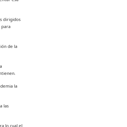
s dirigidos
d para
ión de la
a
ntienen.
ndemia la
a las
 lo cual el