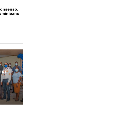
 consenso,
dominicano
rma