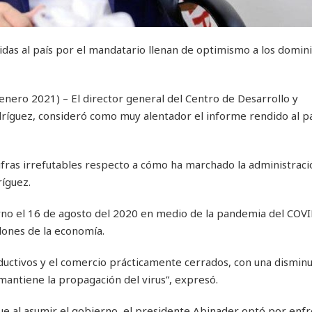
idas al país por el mandatario llenan de optimismo a los domin
ero 2021) – El director general del Centro de Desarrollo y
ríguez, consideró como muy alentador el informe rendido al pa
ifras irrefutables respecto a cómo ha marchado la administraci
íguez.
no el 16 de agosto del 2020 en medio de la pandemia del COVI
lones de la economía.
oductivos y el comercio prácticamente cerrados, con una disminu
mantiene la propagación del virus”, expresó.
e al asumir el gobierno, el presidente Abinader optó por enfr