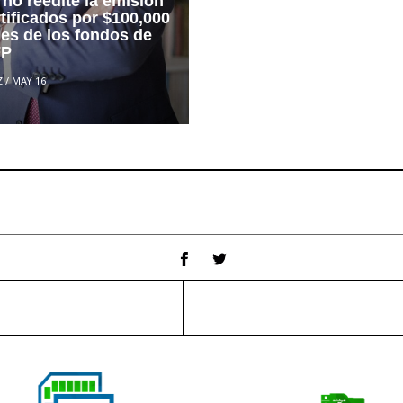
no reedite la emisión
tificados por $100,000
nes de los fondos de
FP
Z
/
MAY 16