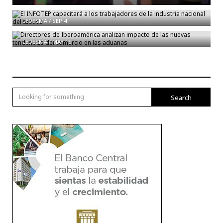
industria nacional del tabaco
Directores de Iberoamérica analizan impacto de las
LEDESMA
/
SEP 4
nuevas tendencias del comercio en las aduanas
LEDESMA
/
MAY 15
Search