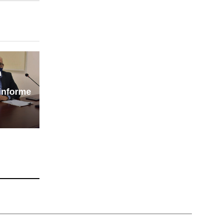
n
 informe