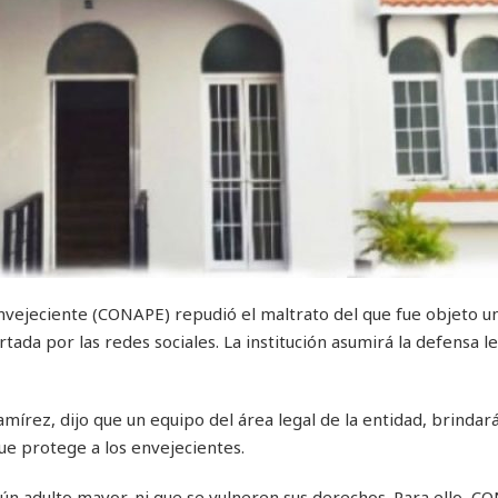
nvejeciente (CONAPE) repudió el maltrato del que fue objeto un
da por las redes sociales. La institución asumirá la defensa leg
mírez, dijo que un equipo del área legal de la entidad, brindar
ue protege a los envejecientes.
ún adulto mayor, ni que se vulneren sus derechos. Para ello, C