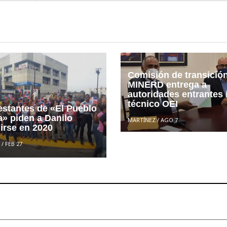
Comisión de transició
MINERD entrega a
autoridades entrantes
técnico OEI
estantes de «El Pueblo
» piden a Danilo
MARTÍNEZ
/
AGO 7
irse en 2020
/
FEB 27