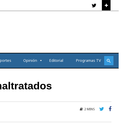
portes
Opinión
Editorial
Programas TV
altratados
2 MINS