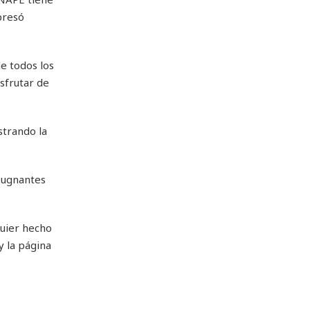
presó
e todos los
sfrutar de
strando la
epugnantes
quier hecho
 la página