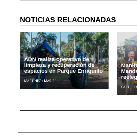
NOTICIAS RELACIONADAS
ADN realiza operativo de
limpieza y recuperación de
Manif
espacios en Parque Enriquillo
Manda
reeleg
MARTÍNEZ
/
MAR 24
CASTILLO