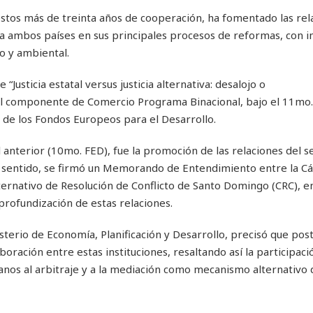
estos más de treinta años de cooperación, ha fomentado las rel
a ambos países en sus principales procesos de reformas, con 
co y ambiental.
“Justicia estatal versus justicia alternativa: desalojo o
del componente de Comercio Programa Binacional, bajo el 11mo.
de los Fondos Europeos para el Desarrollo.
 anterior (10mo. FED), fue la promoción de las relaciones del s
al sentido, se firmó un Memorando de Entendimiento entre la C
lternativo de Resolución de Conflicto de Santo Domingo (CRC), e
profundización de estas relaciones.
terio de Economía, Planificación y Desarrollo, precisó que post
oración entre estas instituciones, resaltando así la participaci
itianos al arbitraje y a la mediación como mecanismo alternativo 