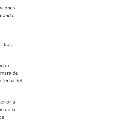
aciones
impacto
 FED”,
ector
ámara de
n fecha del
erior a
ón de la
de