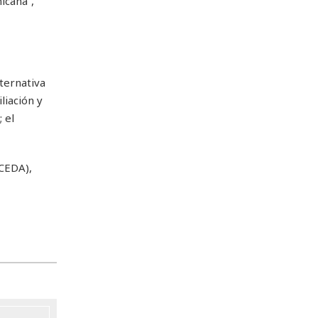
icana”,
ternativa
liación y
 el
CEDA),