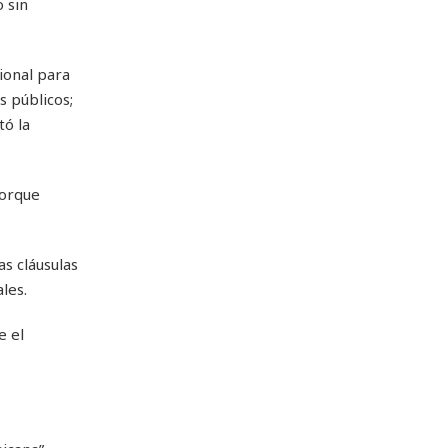
 sin
ional para
s públicos;
tó la
porque
s cláusulas
les.
e el