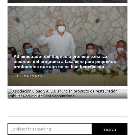
Administrador del Bagrícola promete canalizar
recursos del programa a tasa cero para pequeños
productores que aún no se han beneficiado
LEDESMA
/
MAR 5
Asociación Cibao y APEDI anuncian proyecto de
restauración ambiental en la cordillera
Septentrional
LEDESMA
/
OCT 22
Search