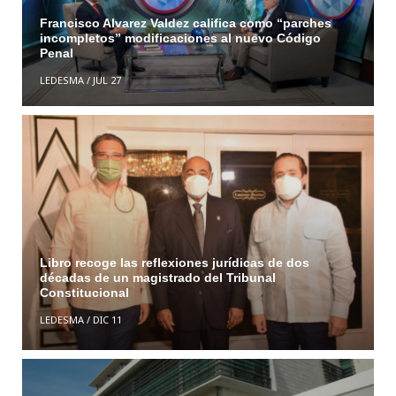
Francisco Alvarez Valdez califica como “parches
incompletos” modificaciones al nuevo Código
Penal
LEDESMA
/
JUL 27
Libro recoge las reflexiones jurídicas de dos
décadas de un magistrado del Tribunal
Constitucional
LEDESMA
/
DIC 11