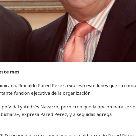
 este mes
ominicana, Reinaldo Pared Pérez, expresó este lunes que su com
rtante función ejecutiva de la organización.
po Vidal y Andrés Navarro, pero creo que la opción para ser 
ichara», expresa Pared Pérez, y a seguidas agrega:
l PLD respondió expresando que el espaldarazo de Pared Pérez 