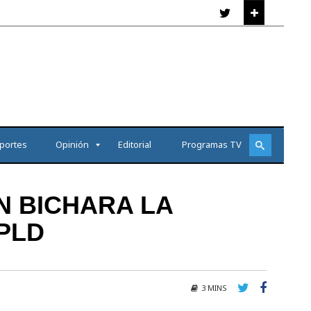
portes
Opinión
Editorial
Programas TV
N BICHARA LA
PLD
3 MINS