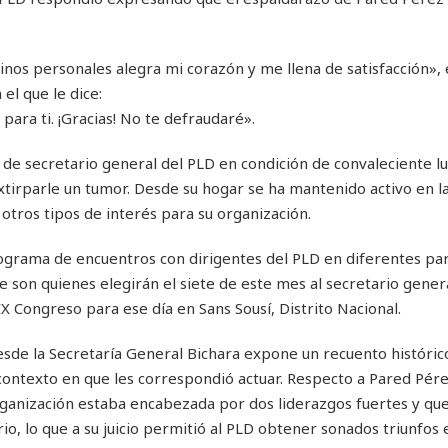
os personales alegra mi corazón y me llena de satisfacción»,
el que le dice:
 para ti. ¡Gracias! No te defraudaré».
 de secretario general del PLD en condición de convaleciente l
irparle un tumor. Desde su hogar se ha mantenido activo en l
 otros tipos de interés para su organización.
rograma de encuentros con dirigentes del PLD en diferentes par
 son quienes elegirán el siete de este mes al secretario gener
 Congreso para ese día en Sans Sousí, Distrito Nacional.
esde la Secretaría General Bichara expone un recuento históric
 contexto en que les correspondió actuar. Respecto a Pared Pér
organización estaba encabezada por dos liderazgos fuertes y qu
io, lo que a su juicio permitió al PLD obtener sonados triunfos e