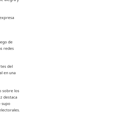
 expresa
uego de
as redes
tes del
al en una
o sobre los
ez destaca
e supo
lectorales.