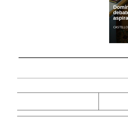
Domín
debate
aspira
CASTILLO