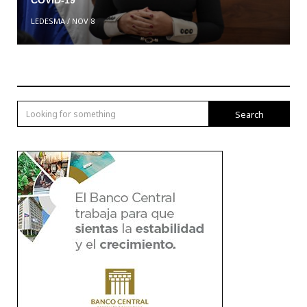
COVID-19
LEDESMA
/
NOV 8
Search