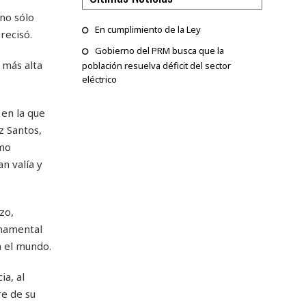
no sólo
En cumplimiento de la Ley
recisó.
Gobierno del PRM busca que la
 más alta
población resuelva déficit del sector
eléctrico
 en la que
z Santos,
omo
n valía y
zo,
rnamental
n el mundo.
ia, al
re de su