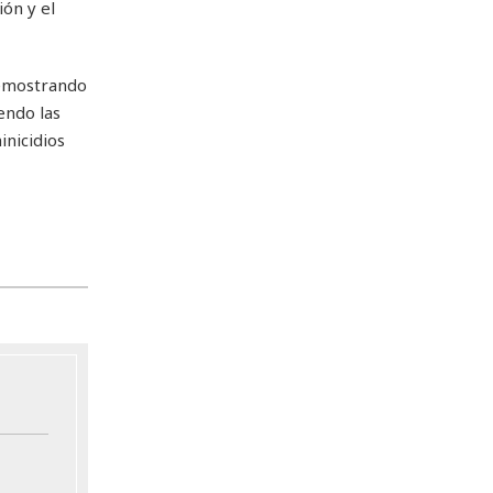
ón y el
demostrando
endo las
inicidios