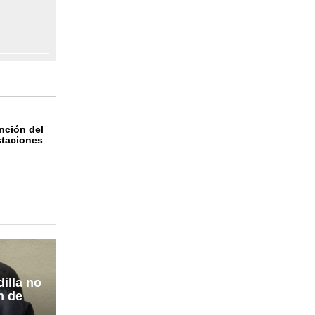
nción del
staciones
illa no
n de