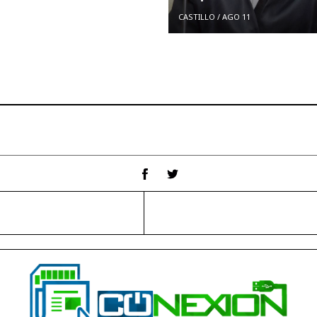
CASTILLO
/
AGO 11