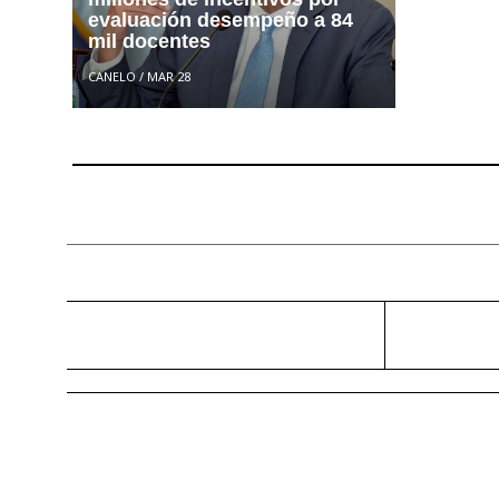
evaluación desempeño a 84
mil docentes
CANELO
/
MAR 28