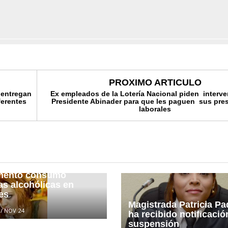
PROXIMO ARTICULO
r entregan
Ex empleados de la Lotería Nacional piden interve
ferentes
Presidente Abinader para que les paguen sus pre
laborales
tos analizan
mento consumo
as alcohólicas en
es
Magistrada Patricia Pad
/
NOV 24
ha recibido notificació
suspensión