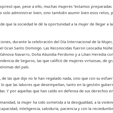
expresó que, pese a ello, muchas mujeres “estamos preparadas 
o solo administrar bien, sino también asumir bien esos retos, p
e que la sociedad le dé la oportunidad a la mujer de llegar a la
ones, durante la celebración del Día Internacional de la Mujer,
el Gran Santo Domingo. Las Reconocidas fueron Leocadia Núñe
 Génova Navarro, Doña Abundia Perdomo y a Lilian Heredia c
encia de Seguros, las que calificó de mujeres virtuosas, de gra
ónimas del país.
, de las que dijo no le han regalado nada, sino que con su esfuer
r lo que las labores que desempeñan, tanto en la gestión gube
as. Y por aquellas que han caído en defensa de sus derechos e
manidad, la mujer ha sido sometida a la desigualdad, a la violenc
capacidad, inteligencia, sabiduría, paciencia y con la reciedumb