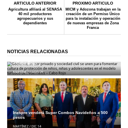
ARTICULO ANTERIOR
PROXIMO ARTICULO
Agricultura afiliará al SENASA
MICM y Adozona trabajan en la
40 mil productores
creación de un Permiso Único
agropecuarios y sus
para la instalación y operación
dependientes
de nuevas empresas de Zona
Franca
Gobierno, sector privado y sociedad civil se unen
NOTICIAS RELACIONADAS
para fomentar cultura de protección de niños, niñas
y adolescentes en el modelo turístico de Pedernales
– Cabo Rojo
MARTÍNEZ
/
AGO 29
Inespre venderá Super Combos Navideños a 500
pesos
MARTÍNEZ
/
DIC 14