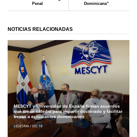
Penal
Dominicana”
NOTICIAS RELACIONADAS
MESCYT y Universidad de España firman acuerdos
que crean cátedra para impartir doctorado y facilitar
becas a estudiantes dominicanos
LEDESMA
/
DIC 18