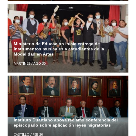
Ministerio de Educación inicia entrega de
instrumentos musicales a estudiantes de la
Modalidad en Artes
MARTÍNEZ
/
AGO 30
Instituto Duartiano apoya reclamo conferencia del
episcopado sobre aplicación leyes migratorias
CASTILLO
/
FEB 20