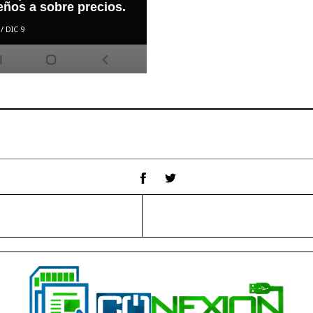
eños a sobre precios.
/
DIC 9