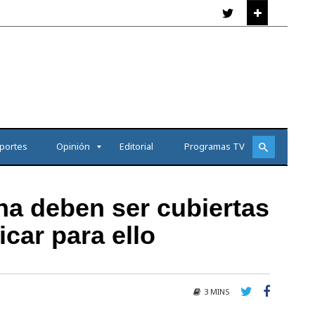
portes
Opinión
Editorial
Programas TV
a deben ser cubiertas
car para ello
3 MINS