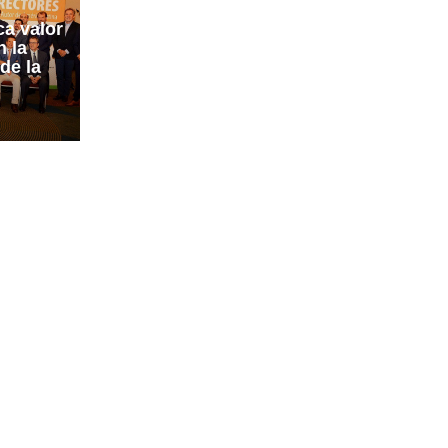
ca valor
n la
de la