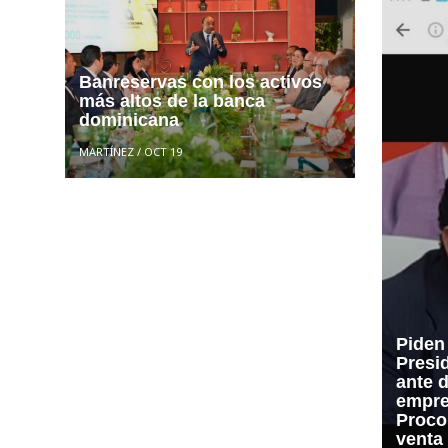
Banreservas con los activos
más altos de la banca
dominicana
MARTÍNEZ
/
OCT 19
Piden
Presid
ante 
empre
Proco
venta