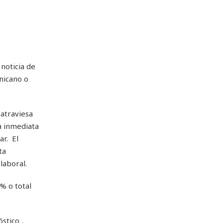
 noticia de
nicano o
atraviesa
ma inmediata
ar. El
ta
laboral.
% o total
stico ,