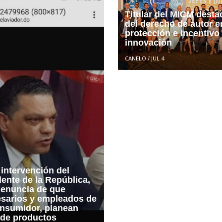
Titular del MICM desta
del derecho de autor e
protección e incentivo 
innovación
CANELO
/
JUL 4
 intervención del
ente de la República,
denuncia de que
sarios y empleados de
nsumidor, planean
 de productos