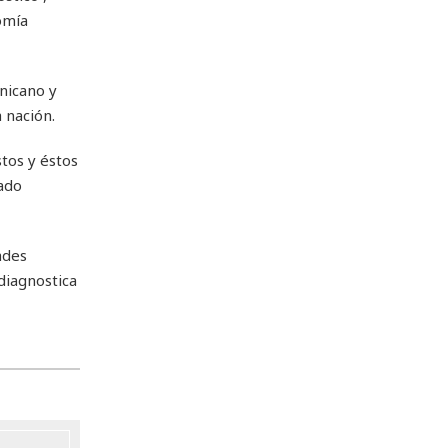
omía
nicano y
 nación.
stos y éstos
ado
ades
 diagnostica