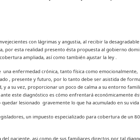
vejecientes con lágrimas y angustia, al recibir la desagradable
a, por esta realidad presento ésta propuesta al gobierno domi
cobertura ampliada, así como también ajustar la ley .
e una enfermedad crónica, tanto física como emocionalmente, 
asado , presente y futuro, por lo tanto debe ser asistida de for
d, y a su vez, proporcionar un poco de calma a su entorno famili
o ante este diagnóstico es cómo enfrentará económicamente és
 quedar lesionado gravemente lo que ha acumulado en su vida 
legisladores, un impuesto especializado para cobertura de un 80
a del paciente, asi como de sus familiares directos por tal diagnó