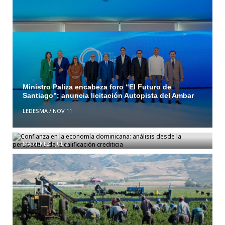
Ministro Paliza encabeza foro “El Futuro de
Santiago”; anuncia licitación Autopista del Ambar
LEDESMA
/
NOV 11
Confianza en la economía dominicana: análisis
desde la perspectiva de la calificación crediticia
MARTÍNEZ
/
JUL 2