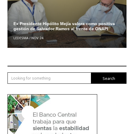
Ex Presidente Hipólito Mejía valora como positiva
gestión de Salvador Ramos al frente de ONAPI
LEDESMA
/
NOV 24
Search