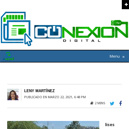
Menu
≡
LENY MARTÍNEZ
PUBLICADO EN MARZO 22, 2021, 6:48 PM
2 MINS
lises