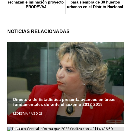
rechazan eliminación proyecto
para siembra de 30 huertos
PRODEVAJ
urbanos en el Distrito Nacional
NOTICIAS RELACIONADAS
Directora de Estadística presenta avances en áreas
fundamentales durante el sexenio 2012-2018
El Banco Central informa que 2022 finaliza con
LEDESMA
/
AGO 28
US$14,436.50 millones de Reservas Internacionales
Netas, el más alto nivel en la historia económica del
país