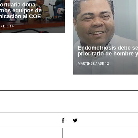
ortuaria dona
nos equipos de
icación al COE
/
DIC 14
Endometriosis debe se
prioritario de hombre y
MARTÍNEZ
/
ABR 12