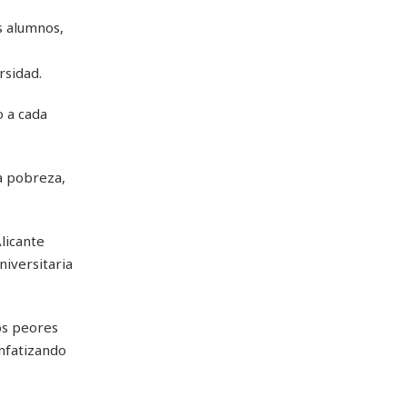
s alumnos,
rsidad.
o a cada
la pobreza,
licante
niversitaria
os peores
enfatizando