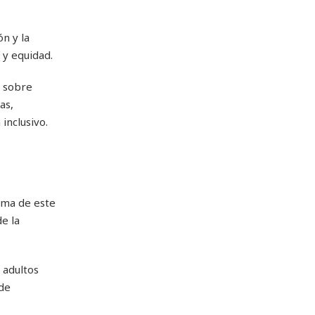
n y la
 y equidad.
s sobre
as,
inclusivo.
irma de este
e la
 adultos
 de