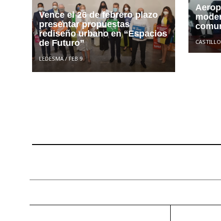
Aerop
Vence el 26 de febrero plazo
moder
presentar propuestas
comun
rediseño urbano en “Espacios
CASTILLO
de Futuro”
LEDESMA
/
FEB 9