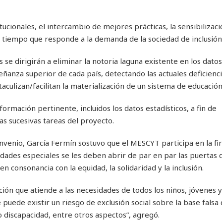
ucionales, el intercambio de mejores prácticas, la sensibilizació
 al tiempo que responde a la demanda de la sociedad de inclusión
se dirigirán a eliminar la notoria laguna existente en los dato
eñanza superior de cada país, detectando las actuales deficienci
culizan/facilitan la materialización de un sistema de educación 
formación pertinente, incluidos los datos estadísticos, a fin de
s sucesivas tareas del proyecto.
convenio, García Fermín sostuvo que el MESCYT participa en la f
ades especiales se les deben abrir de par en par las puertas d
 consonancia con la equidad, la solidaridad y la inclusión.
ión que atiende a las necesidades de todos los niños, jóvenes y
puede existir un riesgo de exclusión social sobre la base falsa
 o discapacidad, entre otros aspectos”, agregó.