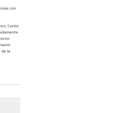
sonas con
nco, Carlos
ebidamente
rector
 Hazim
 de la