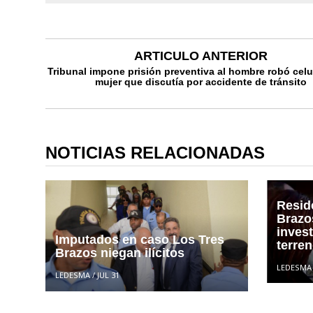
ARTICULO ANTERIOR
Tribunal impone prisión preventiva al hombre robó celu
mujer que discutía por accidente de tránsito
NOTICIAS RELACIONADAS
Resid
Brazo
inves
Imputados en caso Los Tres
terre
Brazos niegan ilícitos
LEDESMA
LEDESMA
/
JUL 31