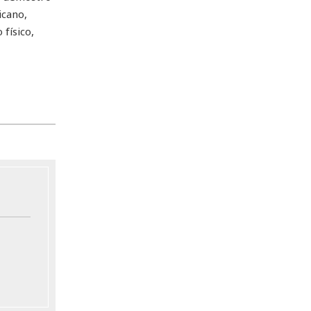
icano,
 físico,