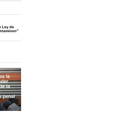
a Ley de
ontaminen”
a la
oder
de la
o penal