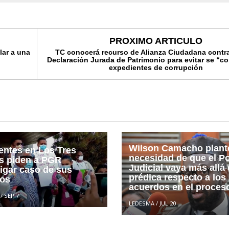
PROXIMO ARTICULO
lar a una
TC conocerá recurso de Alianza Ciudadana contr
Declaración Jurada de Patrimonio para evitar se “c
expedientes de corrupción
Wilson Camacho plante
entes en Los Tres
necesidad de que el P
s piden a PGR
Judicial vaya más allá 
tigar caso de sus
prédica respecto a los
nos
acuerdos en el proces
/
SEP 7
LEDESMA
/
JUL 20