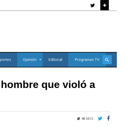
portes
Opinión
Editorial
Programas TV
 hombre que violó a
48 SECS