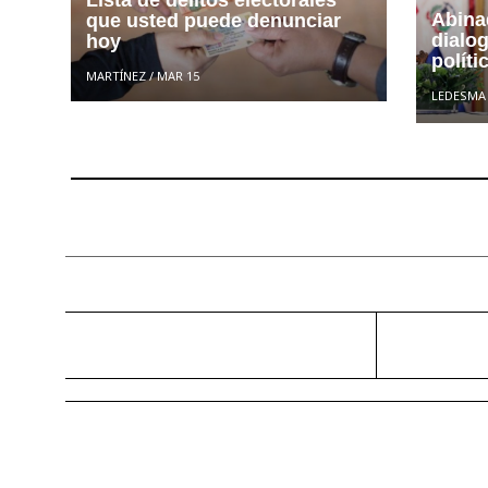
Abinad
que usted puede denunciar
dialo
hoy
políti
MARTÍNEZ
/
MAR 15
LEDESMA