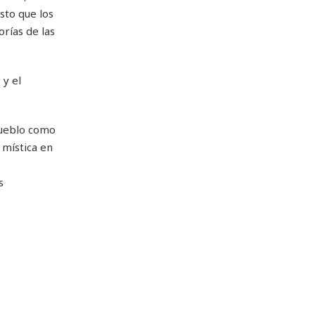
sto que los
rías de las
 y el
Pueblo como
 mística en
s