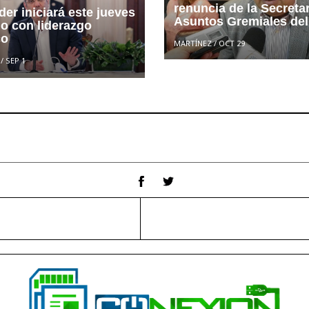
renuncia de la Secreta
er iniciará este jueves
Asuntos Gremiales de
go con liderazgo
co
MARTÍNEZ
/
OCT 29
/
SEP 1