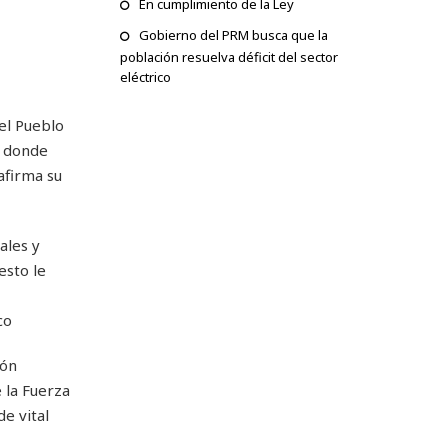
En cumplimiento de la Ley
Gobierno del PRM busca que la
población resuelva déficit del sector
eléctrico
el Pueblo
a donde
afirma su
ales y
esto le
co
ión
 la Fuerza
e vital