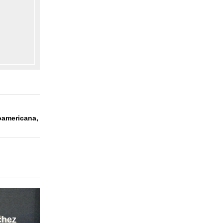
oamericana,
chez