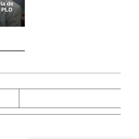
ría de
l PLD