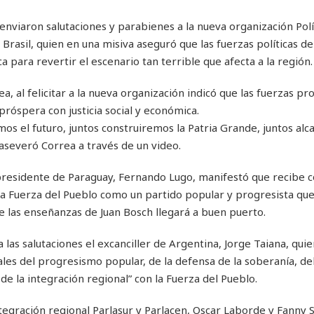
 enviaron salutaciones y parabienes a la nueva organización Pol
e Brasil, quien en una misiva aseguró que las fuerzas políticas de
 para revertir el escenario tan terrible que afecta a la región.
, al felicitar a la nueva organización indicó que las fuerzas pr
próspera con justicia social y económica.
os el futuro, juntos construiremos la Patria Grande, juntos al
 aseveró Correa a través de un video.
presidente de Paraguay, Fernando Lugo, manifestó que recibe c
 la Fuerza del Pueblo como un partido popular y progresista que
e las enseñanzas de Juan Bosch llegará a buen puerto.
 las salutaciones el excanciller de Argentina, Jorge Taiana, quie
ales del progresismo popular, de la defensa de la soberanía, de
de la integración regional” con la Fuerza del Pueblo.
tegración regional Parlasur y Parlacen, Oscar Laborde y Fanny S