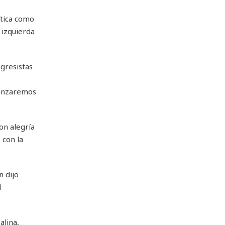
ítica como
 izquierda
ogresistas
canzaremos
on alegría
 con la
n dijo
l
alina,