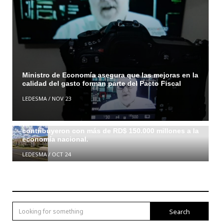
Ministro de Economía asegura que las mejoras en la
calidad del gasto forman parte del Pacto Fiscal
LEDESMA
/
NOV 23
ZONAS FRANCAS pagan en salarios 94 millones de
pesos “todos los días” En 2017, las zonas francas
contribuyeron con más de RD$ 150.000 millones a la
economía nacional.
LEDESMA
/
OCT 24
Search