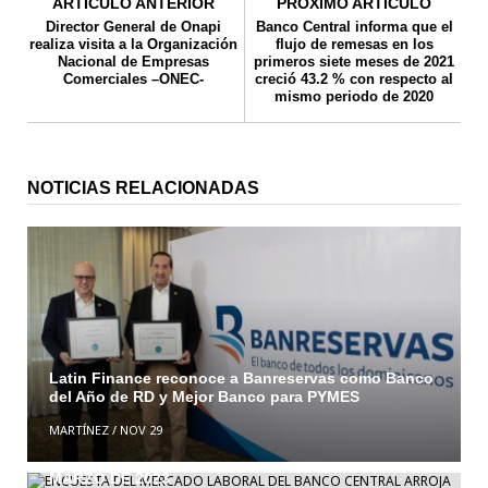
ARTICULO ANTERIOR
PROXIMO ARTICULO
Director General de Onapi
Banco Central informa que el
realiza visita a la Organización
flujo de remesas en los
Nacional de Empresas
primeros siete meses de 2021
Comerciales –ONEC-
creció 43.2 % con respecto al
mismo periodo de 2020
NOTICIAS RELACIONADAS
Latin Finance reconoce a Banreservas como Banco
del Año de RD y Mejor Banco para PYMES
ENCUESTA DEL MERCADO LABORAL DEL BANCO
MARTÍNEZ
/
NOV 29
CENTRAL ARROJA CRECIMIENTO INTERANUAL DE
128,627 OCUPADOS EN EL TRIMESTRE ENERO–
MARZO DE 2023