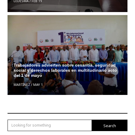
LEDESMA
/
FEB 19
Trabajadores advierten sobre cesantía, seguridad
social y derechos laborales en multitudinario acto
del 1 de mayo
MARTÍNEZ
/
MAY 1
Search