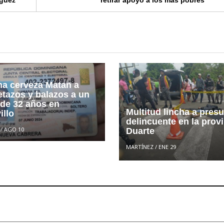
íguez
retirar apoyo a los más pobres
na cerveza Matan a
tazos y balazos a un
 de 32 años en
Multitud lincha a pres
illo
delincuente en la prov
/
AGO 10
Duarte
MARTÍNEZ
/
ENE 29