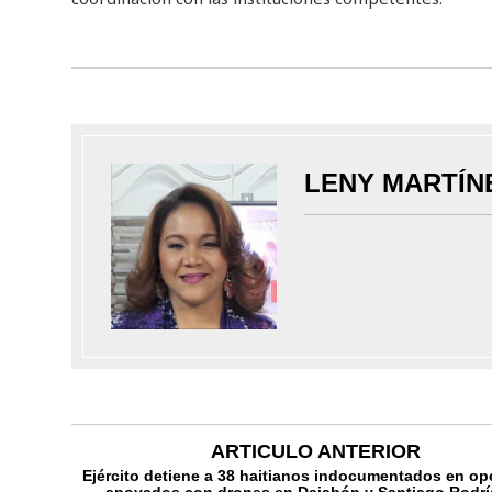
LENY MARTÍN
ARTICULO ANTERIOR
Ejército detiene a 38 haitianos indocumentados en op