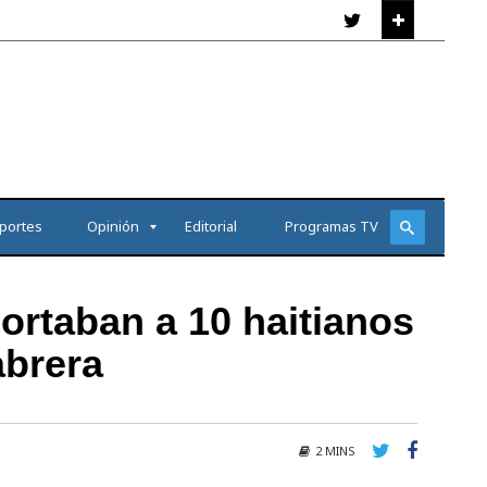
portes
Opinión
Editorial
Programas TV
ortaban a 10 haitianos
abrera
2 MINS