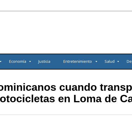
Economía
Justicia
Entretenimiento
Salud
De
dominicanos cuando transp
tocicletas en Loma de C