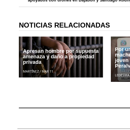
apoyados con drones en Dajabón y Santiago Rodr
NOTICIAS RELACIONADAS
Por u
Apresan hombre por supuesta
mache
amenaza y daño a propiedad
joven
privada
Peralv
MARTÍNEZ
/
MAR 11
LEDESMA