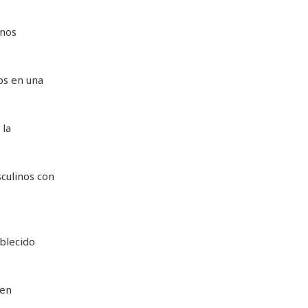
anos
os en una
 la
culinos con
blecido
 en