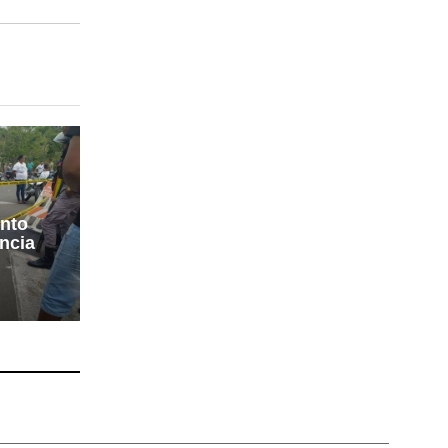
unto
incia