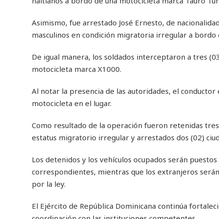
haitianos a bordo de una motocicleta marca Tauro Tur
Asimismo, fue arrestado José Ernesto, de nacionalidad
masculinos en condición migratoria irregular a bordo 
De igual manera, los soldados interceptaron a tres (0
motocicleta marca X1000.
Al notar la presencia de las autoridades, el conducto
motocicleta en el lugar.
Como resultado de la operación fueron retenidas tres 
estatus migratorio irregular y arrestados dos (02) ci
Los detenidos y los vehículos ocupados serán puestos a
correspondientes, mientras que los extranjeros serán
por la ley.
El Ejército de República Dominicana continúa fortaleci
coordinación con las instituciones competentes.