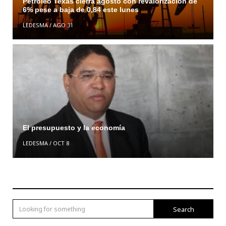
Petróleo Texas cierra agosto con revalorización de
6% pese a baja de 0,84 este lunes
LEDESMA
/
AGO 31
El presupuesto y la economía
LEDESMA
/
OCT 8
Search