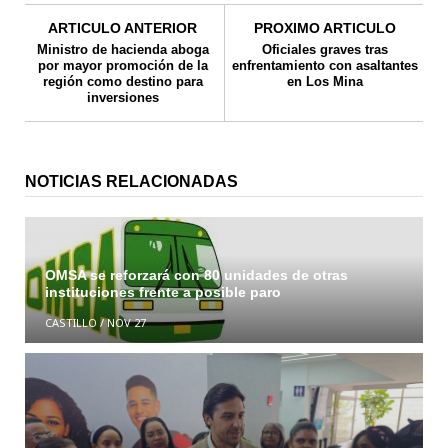
ARTICULO ANTERIOR
PROXIMO ARTICULO
Ministro de hacienda aboga
Oficiales graves tras
por mayor promoción de la
enfrentamiento con asaltantes
región como destino para
en Los Mina
inversiones
NOTICIAS RELACIONADAS
OMSA se reforzará con 80 unidades de otras
instituciones frente a posible paro
CASTILLO
/
NOV 27