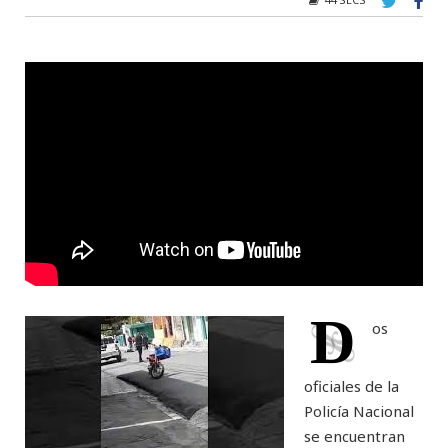
D
os
oficiales de la
Policía Nacional
se encuentran